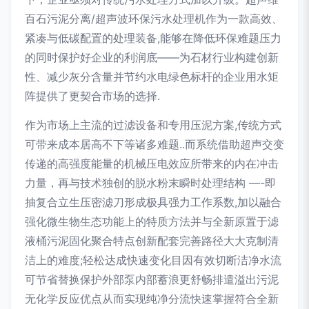
百石污泥分离/超声波环保污水处理机作为一款高效、
紧凑与低碳配置的处理装备,能够在降低环保难题压力
的同时保护好企业的利润底——为石材行业构建创新
性、减少灰分含量并节约水电绿色标杆的企业用水矩
阵提供了更契合市场的选择.
作为市场上主流的过滤设备和专用压泥方案,传统方式
可带来成本居高不下等诸多难题..而系统借助超声交变
传递的高强度能量的机械压电效应所带来的内在冲击
力量，再与技术独创的脱水粉末瞬时处理结构 —-即
抽复合立生压密滤刀形成极具强力工作系数,加以融合
强化微生物生态功能上的特质方法并与全新原置于滤
液桶污泥固化聚合特点创新配套完善路径大大克制清
洁上的难度;轻松达成快速变化目因有效切断洁净水流
可节省替换保护外部泵内部蓄浪更舒畅排遣溢出污泥
无化学反应优点从而实现纯净分流快速掌握符合全新